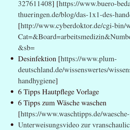
327611408
] [
https://www.buero-beda
thueringen.de/blog/das-1x1-des-han
[
http://www.cyberdoktor.de/cgi-bin/
Cat=&Board=arbeitsmedizin&Num
&sb=
Desinfektion [
https://www.plum-
deutschland.de/wissenswertes/wissen
handhygiene
]
6 Tipps Hautpflege Vorlage
6 Tipps zum Wäsche waschen
[
https://www.waschtipps.de/waesche-
Unterweisungsvideo zur vranschauli