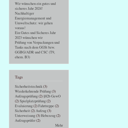
Wir wünschen ein gutes und
sicheres Jahr 2024!
Nachhaltiger
Energiemanagement und
Umweltschutz: wir gehen
,
voraus!
Ein Gutes und Sicheres Jahr
2023 wünschen wir
Prüfung von Verpackungen und
Tanks nach dem GGSt bzw.
GGBG/ADR und CSC (T9,
ehem. B3)
Tags
Sicherheitstechnik
(3)
Wiederkehrende Prüfung
(3)
Aufzugsprüfung
(2)
§82b GewO
(2)
Spielplatzprüfung
(2)
Evaluierung
(2)
Fahrtreppe
(2)
Sicherheit
(2)
Aufzug
(3)
Unterweisung
(3)
Hebezeug
(2)
Aufzugsprüfer
(2)
Mehr