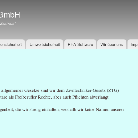
Direkt
zum
r GmbH
Inhalt
 Zentrum"
ensicherheit
Umweltsicherheit
PHA Software
Wir über uns
Imp
en allgemeiner Gesetze sind wir dem
Ziviltechniker-Gesetz (ZTG)
tare als Freiberufler Rechte, aber auch Pflichten abverlangt.
egenheit, die wir streng einhalten, weshalb wir keine Namen unserer