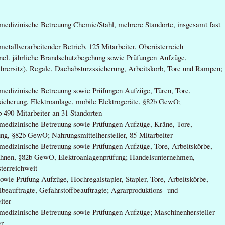
smedizinische Betreuung Chemie/Stahl, mehrere Standorte, insgesamt fast
metallverarbeitender Betrieb, 125 Mitarbeiter, Oberösterreich
incl. jährliche Brandschutzbegehung sowie Prüfungen Aufzüge,
hrersitz), Regale, Dachabsturzssicherung, Arbeitskorb, Tore und Rampen;
smedizinische Betreuung sowie Prüfungen Aufzüge, Türen, Tore,
sicherung, Elektroanlage, mobile Elektrogeräte, §82b GewO;
 490 Mitarbeiter an 31 Standorten
smedizinische Betreuung sowie Prüfungen Aufzüge, Kräne, Tore,
ung, §82b GewO; Nahrungsmittelhersteller, 85 Mitarbeiter
smedizinische Betreuung sowie Prüfungen Aufzüge, Tore, Arbeitskörbe,
bühnen, §82b GewO, Elektroanlagenprüfung; Handelsunternehmen,
sterreichweit
owie Prüfung Aufzüge, Hochregalstapler, Stapler, Tore, Arbeitskörbe,
beauftragte, Gefahrstoffbeauftragte; Agrarproduktions- und
iter
smedizinische Betreuung sowie Prüfungen Aufzüge; Maschinenhersteller
er