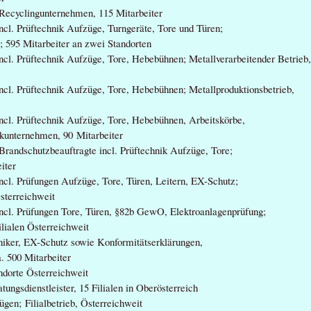
 Recyclingunternehmen, 115 Mitarbeiter
ncl. Prüftechnik Aufzüge, Turngeräte, Tore und Türen;
b; 595 Mitarbeiter an zwei Standorten
ncl. Prüftechnik Aufzüge, Tore, Hebebühnen; Metallverarbeitender Betrieb
ncl. Prüftechnik Aufzüge, Tore, Hebebühnen; Metallproduktionsbetrieb,
incl. Prüftechnik Aufzüge, Tore, Hebebühnen, Arbeitskörbe,
ikunternehmen, 90 Mitarbeiter
Brandschutzbeauftragte incl. Prüftechnik Aufzüge, Tore;
iter
ncl. Prüfungen Aufzüge, Tore, Türen, Leitern, EX-Schutz;
sterreichweit
incl. Prüfungen Tore, Türen, §82b GewO, Elektroanlagenprüfung;
lialen Österreichweit
hniker, EX-Schutz sowie Konformitätserklärungen,
. 500 Mitarbeiter
ndorte Österreichweit
ungsdienstleister, 15 Filialen in Oberösterreich
gen; Filialbetrieb, Österreichweit