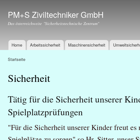
Dir
zu
PM+S Ziviltechniker GmbH
Inha
Das österreichweite "Sicherheitstechnische Zentrum"
Home
Arbeitssicherheit
Maschinensicherheit
Umweltsicherh
Hauptmenü
Startseite
Sie sind hier
Sicherheit
Tätig für die Sicherheit unserer Kin
Spielplatzprüfungen
"Für die Sicherheit unserer Kinder freut es 
Spielplätze zu sorgen" so Hr. Sitter, unser S