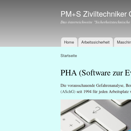
PM+S Ziviltechnike
Das österreichweite "Sicherheitstechnische
Home
Arbeitssicherheit
Maschin
Hauptmenü
Startseite
Sie sind hier
PHA (Software zur Ev
Die vorausschauende Gefahrenanalyse, Be
(ASchG)
seit 1994 für jeden Arbeitsplatz