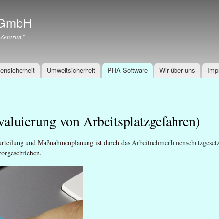
Direkt
zum
r GmbH
Inhalt
 Zentrum"
ensicherheit
Umweltsicherheit
PHA Software
Wir über uns
Imp
aluierung von Arbeitsplatzgefahren)
urteilung und Maßnahmenplanung ist durch das
ArbeitnehmerInnenschutzgeset
 vorgeschrieben.