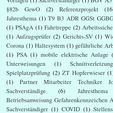
Vorlagen
(1)
Sachverständiger
(1)
BGV A3
§82b GewO
(2)
Referenzprojekt
(16
Jahresthema
(1)
T9 B3 ADR GGSt GGB
(1)
PSAgA
(1)
Fahrtreppe
(2)
Arbeitssiche
(1)
Aufzugsprüfer
(2)
Gerichts-SV
(1)
Wi
Corona
(1)
Haltesystem
(1)
gefährliche Arb
(1)
PSA
(1)
mobile elektrische Anlage
(
Unterweisungen
(1)
Schnittverletzun
Spielplatzprüfung
(2)
ZT Hopferwieser
(1
(1)
Partner Mitarbeiter Techniker J
Sachverständige
(6)
Jahresthe
Betriebsanweisung Gefahrenkennzeichen A
Sachverständiger
(1)
COVID
(1)
Stellen