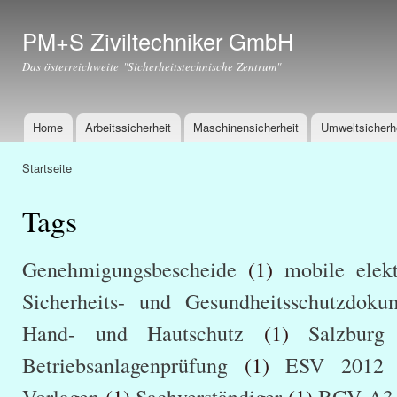
Dir
zu
PM+S Ziviltechniker GmbH
Inha
Das österreichweite "Sicherheitstechnische Zentrum"
Home
Arbeitssicherheit
Maschinensicherheit
Umweltsicherh
Hauptmenü
Startseite
Sie sind hier
Tags
Genehmigungsbescheide
(1)
mobile elekt
Sicherheits- und Gesundheitsschutzdoku
Hand- und Hautschutz
(1)
Salzburg
Betriebsanlagenprüfung
(1)
ESV 2012