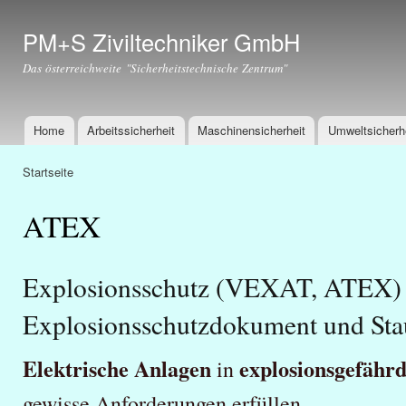
Dir
zu
PM+S Ziviltechniker GmbH
Inha
Das österreichweite "Sicherheitstechnische Zentrum"
Home
Arbeitssicherheit
Maschinensicherheit
Umweltsicherh
Hauptmenü
Startseite
Sie sind hier
ATEX
Explosionsschutz (VEXAT, ATEX) 
Explosionsschutzdokument und Sta
Elektrische Anlagen
explosionsgefähr
in
gewisse Anforderungen erfüllen.