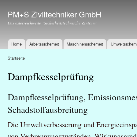
Dir
zu
PM+S Ziviltechniker GmbH
Inha
Das österreichweite "Sicherheitstechnische Zentrum"
Home
Arbeitssicherheit
Maschinensicherheit
Umweltsicherh
Hauptmenü
Startseite
Sie sind hier
Dampfkesselprüfung
Dampfkesselprüfung, Emissionsme
Schadstoffausbreitung
Die Umweltverbesserung und Energieeinspa
von Verbrennungszuständen, Wirkungsgrad