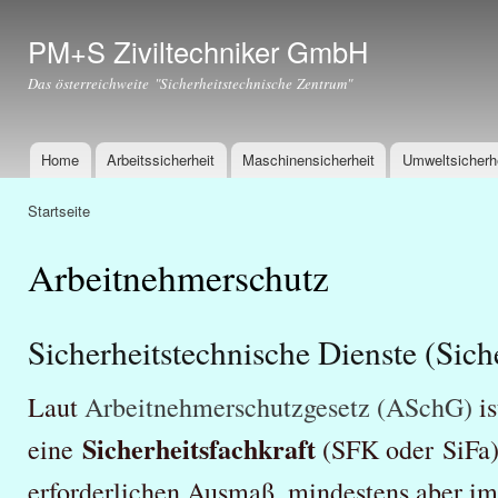
Dir
zu
PM+S Ziviltechniker GmbH
Inha
Das österreichweite "Sicherheitstechnische Zentrum"
Home
Arbeitssicherheit
Maschinensicherheit
Umweltsicherh
Hauptmenü
Startseite
Sie sind hier
Arbeitnehmerschutz
Sicherheitstechnische Dienste (Siche
Laut
Arbeitnehmerschutzgesetz (ASchG)
is
Sicherheitsfachkraft
eine
(SFK oder SiFa)
erforderlichen Ausmaß, mindestens aber i