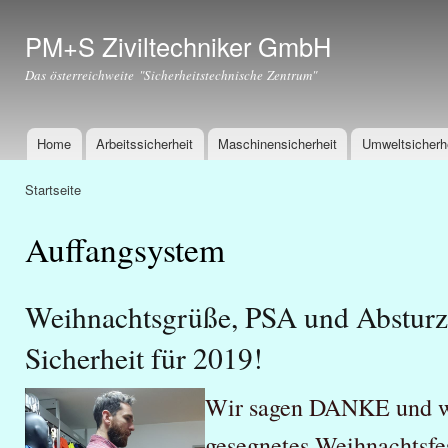
Dir
zu
PM+S Ziviltechniker GmbH
Inha
Das österreichweite "Sicherheitstechnische Zentrum"
Home
Arbeitssicherheit
Maschinensicherheit
Umweltsicherh
Hauptmenü
Startseite
Sie sind hier
Auffangsystem
Weihnachtsgrüße, PSA und Absturz
Sicherheit für 2019!
Wir sagen DANKE und wü
gesegnetes Weihnachtsfes