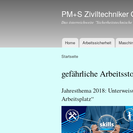
PM+S Ziviltechnike
Das österreichweite "Sicherheitstechnische
Home
Arbeitssicherheit
Maschin
Hauptmenü
Startseite
Sie sind hier
gefährliche Arbeitsst
Jahresthema 2018: Unterweis
Arbeitsplatz“