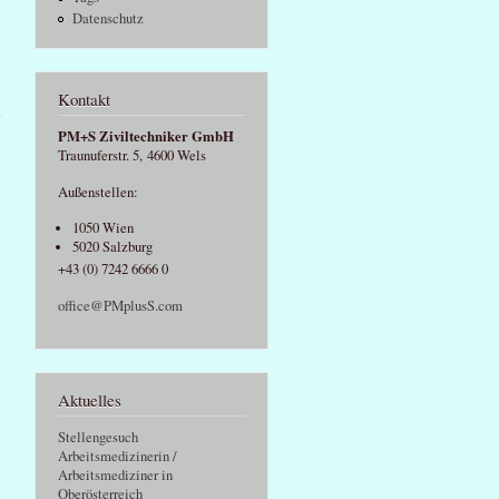
Datenschutz
über
Kontakt
Jahresthema
2018:
PM+S Ziviltechniker GmbH
Unterweisung
Traunuferstr. 5, 4600 Wels
sowie EU-
Kampagne
Außenstellen:
„gefährliche
Arbeitsstoffe
1050 Wien
am
5020 Salzburg
Arbeitsplatz“
+43 (0) 7242 6666 0
office@PMplusS.com
Aktuelles
Stellengesuch
Arbeitsmedizinerin /
Arbeitsmediziner in
Oberösterreich