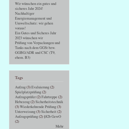
Wir wünschen ein gutes und
sicheres Jahr 2024!
Nachhaltiger
Energiemanagement und
Umweltschutz: wir gehen
voraus!
Ein Gutes und Sicheres Jahr
2023 wünschen wir
Prüfung von Verpackungen und
Tanks nach dem GGSt bzw.
GGBG/ADR und CSC (T9,
ehem. B3)
Tags
Aufzug
(3)
Evaluierung
(2)
Spielplatzprüfung
(2)
Aufzugsprüfer
(2)
Fahrtreppe
(2)
Hebezeug
(2)
Sicherheitstechnik
(3)
Wiederkehrende Prüfung
(3)
Unterweisung
(3)
Sicherheit
(2)
Aufzugsprüfung
(2)
§82b GewO
(2)
Mehr