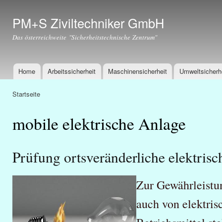
Dir
zu
PM+S Ziviltechniker GmbH
Inha
Das österreichweite "Sicherheitstechnische Zentrum"
Home
Arbeitssicherheit
Maschinensicherheit
Umweltsicherh
Hauptmenü
Startseite
Sie sind hier
mobile elektrische Anlage
Prüfung ortsveränderliche elektrisc
Zur Gewährleistu
auch von elektri