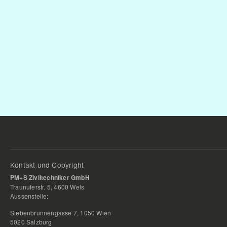
Kontakt und Copyright
PM+S Ziviltechniker GmbH
Traunuferstr. 5, 4600 Wels
Aussenstelle:
Siebenbrunnengasse 7, 1050 Wien
5020 Salzburg