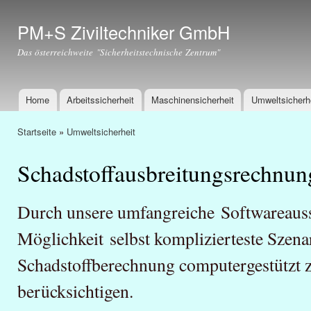
Dir
zu
PM+S Ziviltechniker GmbH
Inha
Das österreichweite "Sicherheitstechnische Zentrum"
Home
Arbeitssicherheit
Maschinensicherheit
Umweltsicherh
Hauptmenü
Startseite
»
Umweltsicherheit
Sie sind hier
Schadstoffausbreitungsrechnun
Durch unsere umfangreiche Softwareauss
Möglichkeit selbst komplizierteste Szena
Schadstoffberechnung computergestützt z
berücksichtigen.